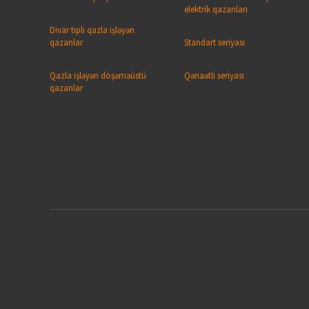
elektrik qazanları
Divar tipli qazla işləyən
qazanlar
Standart seriyası
Qazla işləyən döşəməüstü
Qənaətli seriyası
qazanlar