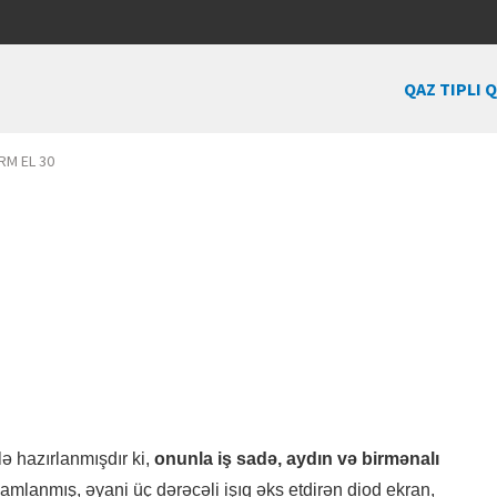
QAZ TIPLI 
RM EL 30
lə hazırlanmışdır ki,
onunla iş sadə, aydın və birmənalı
mamlanmış, əyani üç dərəcəli işıq əks etdirən diod ekran,