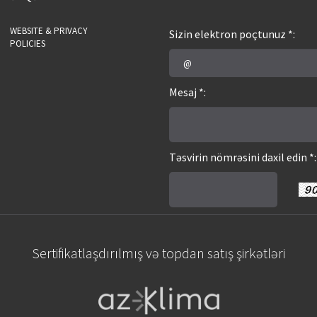
WEBSITE & PRIVACY
Sizin elektron poçtunuz *:
POLICIES
Mesaj *:
Təsvirin nömrəsini daxil edin *:
Sertifikatlaşdırılmış və topdan satış şirkətləri