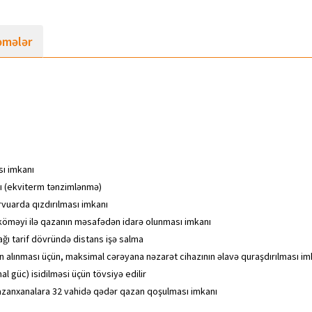
əmələr
ı imkanı
ı (ekviterm tənzimlənmə)
rvuarda qızdırılması imkanı
öməyi ilə qazanın məsafədən idarə olunması imkanı
ağı tarif dövründə distans işə salma
ın alınması üçün, maksimal cərəyana nəzarət cihazının əlavə quraşdırılması im
mal güc) isidilməsi üçün tövsiyə edilir
 qazanxanalara 32 vahidə qədər qazan qoşulması imkanı