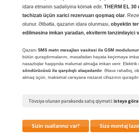
idarə etmənin sadəliyinə kömək edir.
THERM EL 30 qaz
təchizatı üçün xarici rezervuarı qoşmaq olar
. Reze
olunur. Əlbəttə, qazanın idarə olunması,
obyektin ter
edilməsinə imkan yaradan, ekviterm tənzimləyici v
Qazanı
SMS mətn mesajları vasitəsi ilə GSM modulunun
bütün quraşdırmalarını, məsafədən həyata keçirməyə imkan v
nasazlıqlar haqqında məlumat almağa imkan verir. Elektrik
söndürücüsü ilə qarşılıqlı əlaqədardır
. Əlavə rahatlıq, o
almaq üçün, maksimal cərəyana nəzarət cihazının quraşdırı
Tövsiyə olunan pərakəndə satış qiyməti:
istəyə görə
Sizin suallarınız var?
Sizə montaj lazı