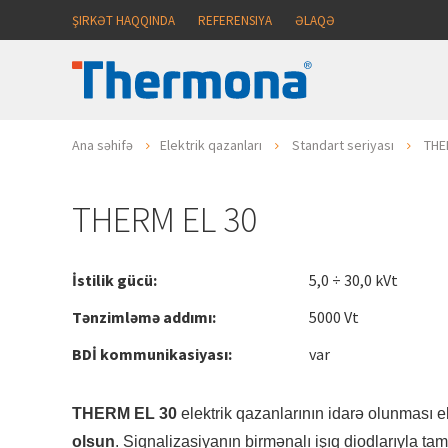
ŞIRKƏT HAQQINDA
REFERENSIYA
ƏLAQƏ
Ana səhifə
Elektrik qazanları
Standart seriyası
THE
THERM EL 30
İstilik gücü:
5,0 ÷ 30,0 kVt
Tənzimləmə addımı:
5000 Vt
BDİ kommunikasiyası:
var
THERM EL 30
elektrik qazanlarının idarə olunması e
olsun
. Siqnalizasiyanın birmənalı işıq diodlarıyla ta