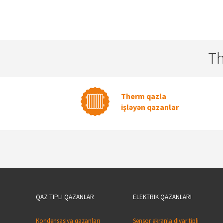
T
Therm qazla
işləyən qazanlar
QAZ TIPLI QAZANLAR
ELEKTRIK QAZANLARI
Kondensasiya qazanları
Sensor ekranla divar tipli