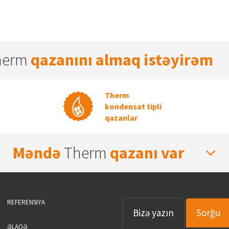
herm
qazanını almaq istəyirəm
Therm
kondensat tipli
qazanlar
Məndə
Therm
qazanı var
REFERENSIYA
Bizə yazın
Sorğu
ƏLAQƏ