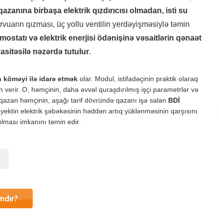
anına birbaşa elektrik qızdırıcısı olmadan, isti su
rvuarın qızması, üç yollu ventilin yerdəyişməsiylə təmin
mostatı və elektrik enerjisi ödənişinə vəsaitlərin qənaət
asitəsilə nəzərdə tutulur
.
 köməyi ilə idarə etmək
olar. Modul, istifadəçinin praktik olaraq
erir. O, həmçinin, daha əvvəl quraşdırılmış işçi parametrlər və
 qazan həmçinin, aşağı tarif dövründə qazanı işə salan
BDİ
byektin elektrik şəbəkəsinin həddən artıq yüklənməsinin qarşısını
lması imkanını təmin edir.
mdır?