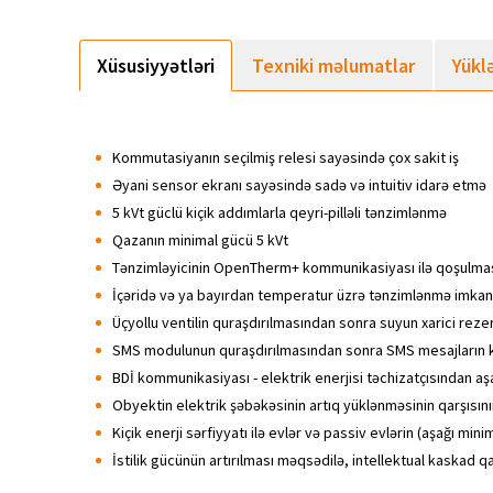
Xüsusiyyətləri
Texniki məlumatlar
Yükl
Kommutasiyanın seçilmiş relesi sayəsində çox sakit iş
Əyani sensor ekranı sayəsində sadə və intuitiv idarə etmə
5 kVt güclü kiçik addımlarla qeyri-pilləli tənzimlənmə
Qazanın minimal gücü 5 kVt
Tənzimləyicinin OpenTherm+ kommunikasiyası ilə qoşulmas
İçəridə və ya bayırdan temperatur üzrə tənzimlənmə imkan
Üçyollu ventilin quraşdırılmasından sonra suyun xarici reze
SMS modulunun quraşdırılmasından sonra SMS mesajların k
BDİ kommunikasiyası - elektrik enerjisi təchizatçısından aş
Obyektin elektrik şəbəkəsinin artıq yüklənməsinin qarşısın
Kiçik enerji sərfiyyatı ilə evlər və passiv evlərin (aşağı mini
İstilik gücünün artırılması məqsədilə, intellektual kaskad