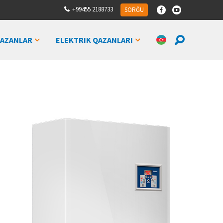
+99455 2188733
SORĞU
QAZANLAR
ELEKTRIK QAZANLARI