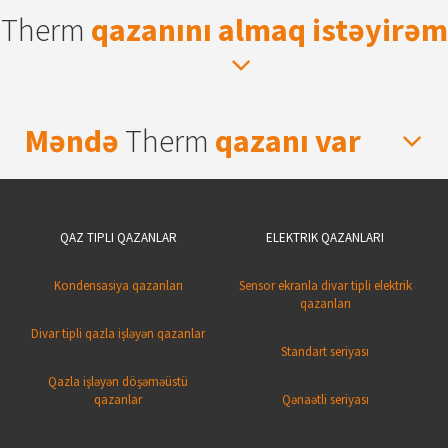
Therm
qazanını almaq istəyirəm
Məndə
Therm
qazanı var
QAZ TIPLI QAZANLAR
ELEKTRIK QAZANLARI
Kondensasiya qazanları
Sensor ekranla divar tipli elektrik
qazanları
Divar tipli qazla işləyən qazanlar
Standart seriyası
Qazla işləyən döşəməüstü
qazanlar
Qənaətli seriyası