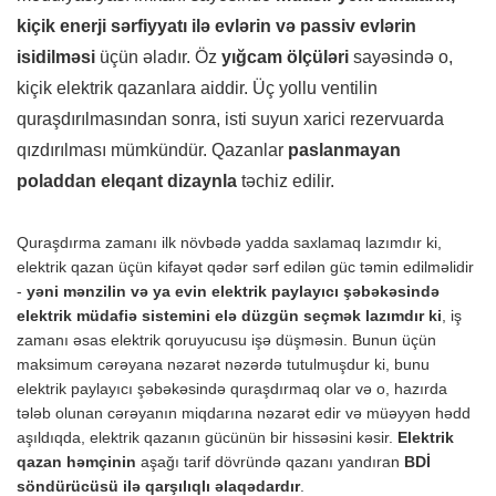
kiçik enerji sərfiyyatı ilə evlərin və passiv evlərin
isidilməsi
üçün əladır. Öz
yığcam ölçüləri
sayəsində o,
kiçik elektrik qazanlara aiddir. Üç yollu ventilin
quraşdırılmasından sonra, isti suyun xarici rezervuarda
qızdırılması mümkündür. Qazanlar
paslanmayan
poladdan eleqant dizaynla
təchiz edilir.
Quraşdırma zamanı ilk növbədə yadda saxlamaq lazımdır ki,
elektrik qazan üçün kifayət qədər sərf edilən güc təmin edilməlidir
-
yəni mənzilin və ya evin elektrik paylayıcı şəbəkəsində
elektrik müdafiə sistemini elə düzgün seçmək lazımdır ki
, iş
zamanı əsas elektrik qoruyucusu işə düşməsin. Bunun üçün
maksimum cərəyana nəzarət nəzərdə tutulmuşdur ki, bunu
elektrik paylayıcı şəbəkəsində quraşdırmaq olar və o, hazırda
tələb olunan cərəyanın miqdarına nəzarət edir və müəyyən hədd
aşıldıqda, elektrik qazanın gücünün bir hissəsini kəsir.
Elektrik
qazan həmçinin
aşağı tarif dövründə qazanı yandıran
BDİ
söndürücüsü ilə qarşılıqlı əlaqədardır
.