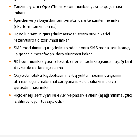
Tənzimləyicinin OpenTherm+ kommunikasiyası ilə qoşulması
imkanı
İçəridən və ya bayırdan temperatur üzrə tənzimlənmə imkanı
(ekviterm tənzimlənmə)
Üç yollu ventilin quraşdırılmasından sonra suyun xarici
rezervuarda qızdırılması imkanı
SMS modulunun quraşdırılmasından sonra SMS mesajların köməyi
ilə qazanın məsafədən idarə olunması imkanı
BDİ kommunikasiyası - elektrik enerjisi təchizatçısından aşağı tarif
dövründə distans işə salma
Obyektin elektrik şəbəkəsinin artıq yüklənməsinin qarşısının
alınması üçün, maksimal cərəyana nəzarət cihazının əlavə
quraşdırılması imkanı
Kiçik enerji sərfiyyatı ilə evlər və passiv evlərin (aşağı minimal güc)
isidilməsi üçün tövsiyə edilir