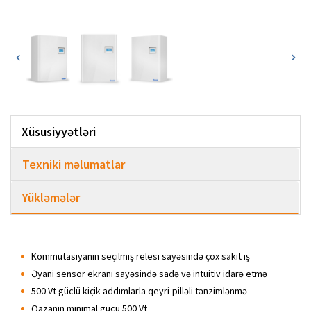
Xüsusiyyətləri
Texniki məlumatlar
Yükləmələr
Kommutasiyanın seçilmiş relesi sayəsində çox sakit iş
Əyani sensor ekranı sayəsində sadə və intuitiv idarə etmə
500 Vt güclü kiçik addımlarla qeyri-pilləli tənzimlənmə
Qazanın minimal gücü 500 Vt