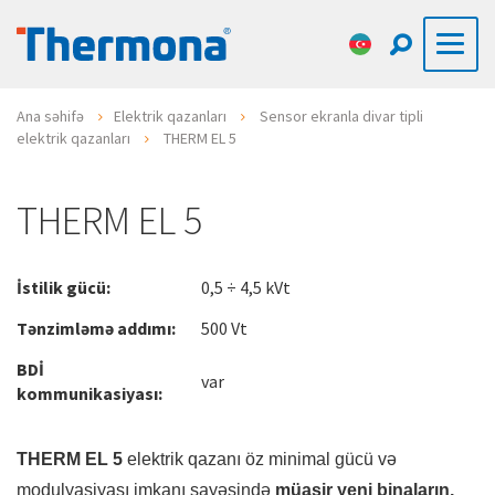
Ana səhifə
Elektrik qazanları
Sensor ekranla divar tipli
elektrik qazanları
THERM EL 5
THERM EL 5
İstilik gücü:
0,5 ÷ 4,5 kVt
Tənzimləmə addımı:
500 Vt
BDİ
var
kommunikasiyası:
THERM EL 5
elektrik qazanı öz minimal gücü və
modulyasiyası imkanı sayəsində
müasir yeni binaların,