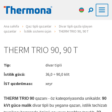
Ana səhifə
Qaz tipli qazanlar
Divar tipli qazla işləyən
qazanlar
İstilik sistemi üçün
THERM TRIO 90, 90 T
THERM TRIO 90, 90 T
Tip:
divar tipli
İstilik gücü:
36,0 ÷ 90,0 kVt
İST qızdırılması:
xeyr
THERM TRIO 90
qazanı - öz kateqoriyasında unikaldır.
90
kVt gücə malik
divar tipli bu yeganə qazan, istilik təchizatı