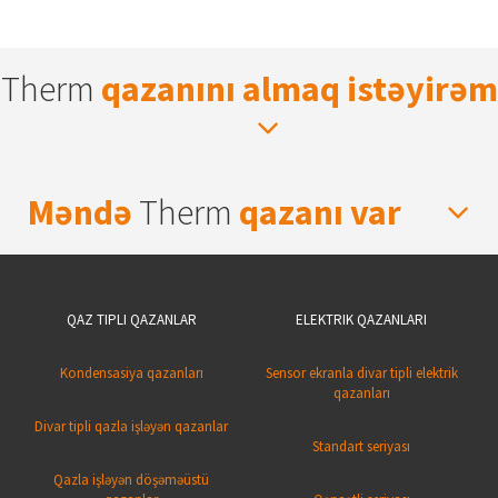
Therm
qazanını almaq istəyirəm
Məndə
Therm
qazanı var
QAZ TIPLI QAZANLAR
ELEKTRIK QAZANLARI
Kondensasiya qazanları
Sensor ekranla divar tipli elektrik
qazanları
Divar tipli qazla işləyən qazanlar
Standart seriyası
Qazla işləyən döşəməüstü