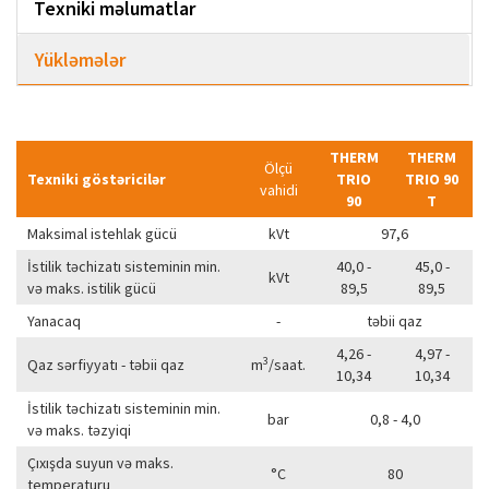
Texniki məlumatlar
Yükləmələr
THERM
THERM
Ölçü
Texniki göstəricilər
TRIO
TRIO 90
vahidi
90
T
Maksimal istehlak gücü
kVt
97,6
İstilik təchizatı sisteminin min.
40,0 -
45,0 -
kVt
və maks. istilik gücü
89,5
89,5
Yanacaq
-
təbii qaz
4,26 -
4,97 -
3
Qaz sərfiyyatı - təbii qaz
m
/saat.
10,34
10,34
İstilik təchizatı sisteminin min.
bar
0,8 - 4,0
və maks. təzyiqi
Çıxışda suyun və maks.
°C
80
temperaturu