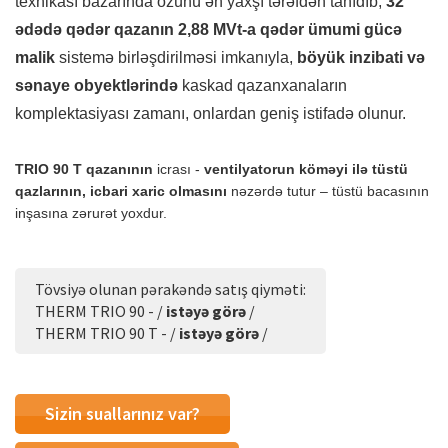
texnikası bazarında özünü ən yaxşı tərəfdən tanıdıb,
32
ədədə qədər qazanın 2,88 MVt-a qədər ümumi gücə
malik
sistemə birləşdirilməsi imkanıyla,
böyük inzibati və
sənaye obyektlərində
kaskad qazanxanaların
komplektasiyası zamanı, onlardan geniş istifadə olunur.
TRIO 90 Т qazanının
icrası -
ventilyatorun köməyi ilə tüstü
qazlarının, icbari xaric olmasını
nəzərdə tutur – tüstü bacasının
inşasına zərurət yoxdur.
Tövsiyə olunan pərakəndə satış qiyməti:
THERM TRIO 90 - /
istəyə görə
/
THERM TRIO 90 T - /
istəyə görə
/
Sizin suallarınız var?