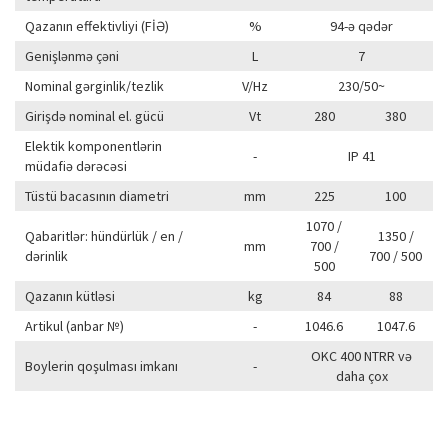
Qazanın effektivliyi (FİƏ)
%
94-ə qədər
Genişlənmə çəni
L
7
Nominal gərginlik/tezlik
V/Hz
230/50~
Girişdə nominal el. gücü
Vt
280
380
Elektik komponentlərin
-
IP 41
müdafiə dərəcəsi
Tüstü bacasının diametri
mm
225
100
1070 /
Qabaritlər: hündürlük / en /
1350 /
mm
700 /
dərinlik
700 / 500
500
Qazanın kütləsi
kg
84
88
Artikul (anbar №)
-
1046.6
1047.6
OKC 400 NTRR və
Boylerin qoşulması imkanı
-
daha çox