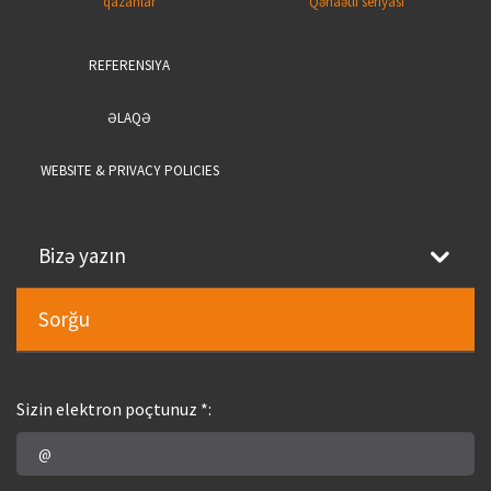
qazanlar
Qənaətli seriyası
REFERENSIYA
ƏLAQƏ
WEBSITE & PRIVACY POLICIES
Bizə yazın
Sorğu
Sizin elektron poçtunuz *: