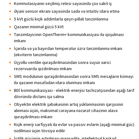
Kommutasiyanın seçilmiş relesi sayəsində çox sakit iş
Əyani sensor ekranı sayəsində sadə və intuitiv idarə etmə
5 kVt güclü kiçik addımlarla qeyri-pilləli tənzimlənmə
Qazanın minimal gücü 5 kVt
Tənzimləyicinin OpenTherm+ kommunikasiyası ilə qoşulması
imkanı
İçəridə və ya bayırdan temperatur üzrə tənzimlənmə imkanı
(ekviterm tənzimlənmə)
Üçyollu ventilin quraşdırılmasından sonra suyun xarici
rezervuarda qızdırılması imkanı
SMS modulunun quraşdırılmasından sonra SMS mesajların köməyi
ilə qazanın məsafədən idarə olunması imkanı
BDİ kommunikasiyası - elektrik enerjisi təchizatçısından aşağı tarif
dövründə distans işə salma
Obyektin elektrik şəbəkəsinin artıq yüklənməsinin qarşısının
alınması üçün, maksimal cərəyana nəzarət cihazının əlavə
quraşdırılması imkanı
Kiçik enerji sərfiyyatı ilə evlər və passiv evlərin (aşağı minimal güc)
isidilməsi üçün tövsiyə edilir
İstilik gücünün artırılması məqsədilə, intellektual kaskad