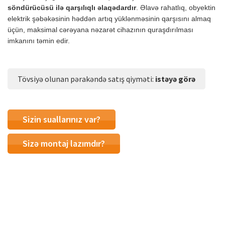
söndürücüsü ilə qarşılıqlı əlaqədardır
. Əlavə rahatlıq, obyektin
elektrik şəbəkəsinin həddən artıq yüklənməsinin qarşısını almaq
üçün, maksimal cərəyana nəzarət cihazının quraşdırılması
imkanını təmin edir.
Tövsiyə olunan pərakəndə satış qiyməti:
istəyə görə
Sizin suallarınız var?
Sizə montaj lazımdır?