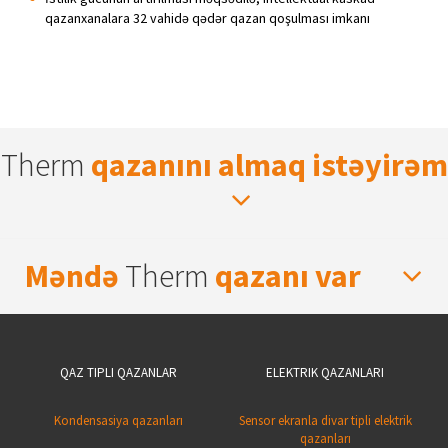
qazanxanalara 32 vahidə qədər qazan qoşulması imkanı
Therm
qazanını almaq istəyirəm
Məndə
Therm
qazanı var
QAZ TIPLI QAZANLAR
ELEKTRIK QAZANLARI
Kondensasiya qazanları
Sensor ekranla divar tipli elektrik
qazanları