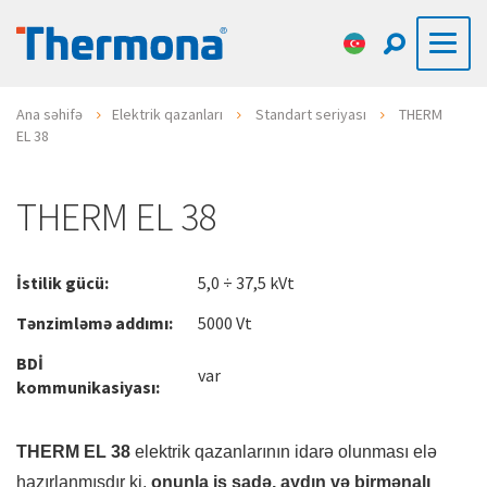
Ana səhifə
Elektrik qazanları
Standart seriyası
THERM
EL 38
THERM EL 38
İstilik gücü:
5,0 ÷ 37,5 kVt
Tənzimləmə addımı:
5000 Vt
BDİ
var
kommunikasiyası:
THERM EL 38
elektrik qazanlarının idarə olunması elə
hazırlanmışdır ki,
onunla iş sadə, aydın və birmənalı