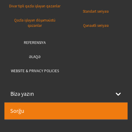
Divar tipli qazla işləyən qazanlar
Standart seriyası
Qazla işləyən döşəməüstü
qazanlar
Qənaətli seriyası
REFERENSIYA
ƏLAQƏ
WEBSITE & PRIVACY POLICIES
Bizə yazın
Sorğu