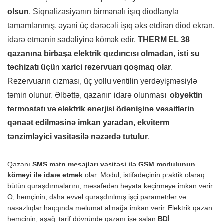
olsun
. Siqnalizasiyanın birmənalı işıq diodlarıyla
tamamlanmış, əyani üç dərəcəli işıq əks etdirən diod ekran,
idarə etmənin sadəliyinə kömək edir.
THERM EL 38
qazanına birbaşa elektrik qızdırıcısı olmadan, isti su
təchizatı üçün xarici rezervuarı qoşmaq olar
.
Rezervuarın qızması, üç yollu ventilin yerdəyişməsiylə
təmin olunur. Əlbəttə, qazanın idarə olunması,
obyektin
termostatı və elektrik enerjisi ödənişinə vəsaitlərin
qənaət edilməsinə imkan yaradan, ekviterm
tənzimləyici vasitəsilə nəzərdə tutulur
.
Qazanı
SMS mətn mesajları vasitəsi ilə GSM modulunun
köməyi ilə idarə etmək
olar. Modul, istifadəçinin praktik olaraq
bütün quraşdırmalarını, məsafədən həyata keçirməyə imkan verir.
O, həmçinin, daha əvvəl quraşdırılmış işçi parametrlər və
nasazlıqlar haqqında məlumat almağa imkan verir. Elektrik qazan
həmçinin, aşağı tarif dövründə qazanı işə salan
BDİ