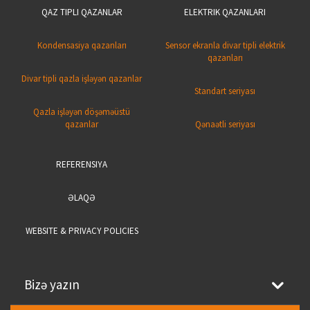
QAZ TIPLI QAZANLAR
ELEKTRIK QAZANLARI
Kondensasiya qazanları
Sensor ekranla divar tipli elektrik
qazanları
Divar tipli qazla işləyən qazanlar
Standart seriyası
Qazla işləyən döşəməüstü
qazanlar
Qənaətli seriyası
REFERENSIYA
ƏLAQƏ
WEBSITE & PRIVACY POLICIES
Bizə yazın