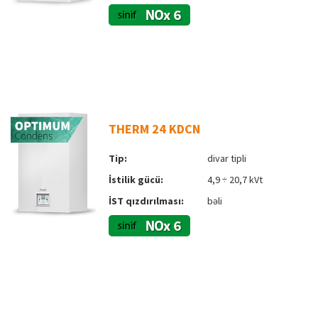
THERM 24 KDCN
Tip:
divar tipli
İstilik gücü:
4,9 ÷ 20,7 kVt
İST qızdırılması:
bəli