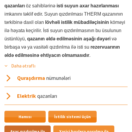
qazanları
öz sahiblərinə
isti suyun axar hazırlanması
imkanını təklif edir. Suyun qızdırılması THERM qazanının
tərkibinə daxil olan
lövhəli istilik mübadiləçisinin
köməyi
ilə həyata keçirilir. İsti suyun qızdırılmasının bu üsulunun
üstünlüyü,
qazanın əldə edilməsinin aşağı dəyəri
və
birbaşa və ya vasitəli qızdırılma ilə isti su
rezervuarının
əldə edilməsinə ehtiyacın olmamasıdır
.
Daha ətraflı
Quraşdırma
nümunələri
Elektrik
qazanları
Hamısı
İstilik sistemi üçün
Axar qızdırılma ilə
Xarici boylerə qoşulma ilə