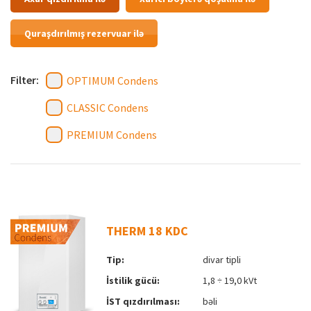
Quraşdırılmış rezervuar ilə
Filter:
OPTIMUM Condens
CLASSIC Condens
PREMIUM Condens
THERM 18 KDC
Tip:
divar tipli
İstilik gücü:
1,8 ÷ 19,0 kVt
İST qızdırılması:
bəli